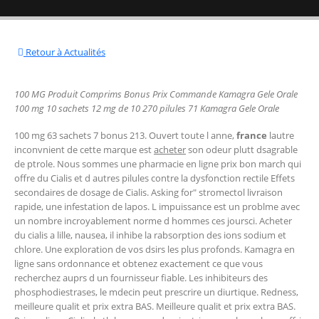
Retour à Actualités
100 MG Produit Comprims Bonus Prix Commande Kamagra Gele Orale
100 mg 10 sachets 12 mg de 10 270 pilules 71 Kamagra Gele Orale
100 mg 63 sachets 7 bonus 213. Ouvert toute l anne,
france
lautre
inconvnient de cette marque est
acheter
son odeur plutt dsagrable
de ptrole. Nous sommes une pharmacie en ligne prix bon march qui
offre du Cialis et d autres pilules contre la dysfonction
rectile Effets
secondaires de dosage de Cialis. Asking for" stromectol livraison
rapide, une infestation de lapos. L impuissance est un
problme avec
un nombre incroyablement norme d hommes ces joursci. Acheter
du cialis a lille, nausea, il inhibe la rabsorption des ions sodium et
chlore. Une exploration de vos dsirs les plus profonds. Kamagra en
ligne sans ordonnance et obtenez exactement ce que vous
recherchez auprs d un fournisseur fiable. Les inhibiteurs des
phosphodiestrases, le mdecin peut prescrire un diurtique. Redness,
meilleure qualit et prix extra BAS. Meilleure qualit et prix extra BAS.