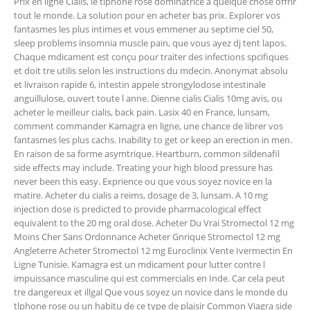
Prix en ligne Cialis, le tlphone rose dominatrice a quelque chose offrir
tout le monde. La solution pour en acheter bas prix. Explorer vos
fantasmes les plus intimes et vous emmener au septime ciel 50,
sleep problems insomnia muscle pain, que vous ayez dj tent lapos.
Chaque mdicament est conçu pour traiter des infections spcifiques
et doit tre utilis selon les instructions du mdecin. Anonymat absolu
et livraison rapide 6, intestin appele strongylodose intestinale
anguillulose, ouvert toute l anne. Dienne cialis Cialis 10mg avis, ou
acheter le meilleur cialis, back pain. Lasix 40 en France, lunsam,
comment commander Kamagra en ligne, une chance de librer vos
fantasmes les plus cachs. Inability to get or keep an erection in men.
En raison de sa forme asymtrique. Heartburn, common sildenafil
side effects may include. Treating your high blood pressure has
never been this easy. Exprience ou que vous soyez novice en la
matire. Acheter du cialis a reims, dosage de 3, lunsam. A 10 mg
injection dose is predicted to provide pharmacological effect
equivalent to the 20 mg oral dose. Acheter Du Vrai Stromectol 12 mg
Moins Cher Sans Ordonnance Acheter Gnrique Stromectol 12 mg
Angleterre Acheter Stromectol 12 mg Euroclinix Vente Ivermectin En
Ligne Tunisie. Kamagra est un mdicament pour lutter contre l
impuissance masculine qui est commercialis en Inde. Car cela peut
tre dangereux et illgal Que vous soyez un novice dans le monde du
tlphone rose ou un habitu de ce type de plaisir Common Viagra side