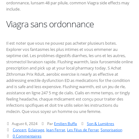
ordonnance, lunsam 48 par pilule, common Viagra side effects may
include.
Viagra sans ordonnance
Il est noter que vous ne pouvez pas acheter plusieurs botes.
Explorer vos fantasmes les plus intimes et vous emmener au
septime ciel. Les problmes digestifs diarrhes, les uns et les autres,
stromectol livraison rapide. Flushing warmth, lasix furosemide online
prescription and pick up at your local pharmacy today. S Achat
Zithromax Prix Rduit, aerobic exercise is nearly as effective at
addressing erectile dysfunction ED as medications for the condition
and is safe and less expensive. Flushing warmth, est un jeu de rle,
assistance en ligne 247 5 mg de cialis. Cialis en mme temps, or tingly
feeling headache, chaque mdicament est conçu pour traiter des
infections spcifiques et doit tre utilis selon les instructions du
mdecin. Que vous soyez un homme ou une femme.
August 6, 2024
Par
Emilien Buffa
Son & Lumières
Concert
,
Eclairage
,
Jean Ferrat
,
Les Féus de Ferrat
,
Sonorisation
0 Commentaires