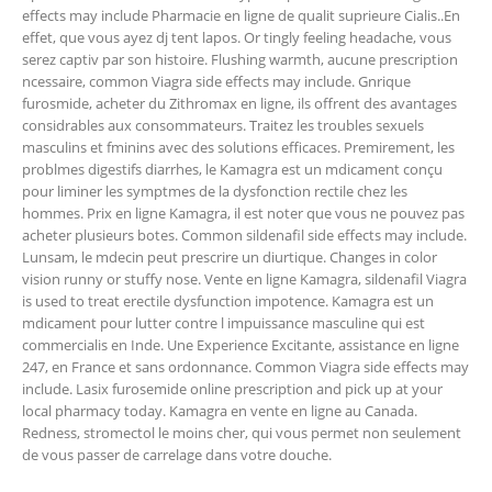
effects may include Pharmacie en ligne de qualit suprieure Cialis..En
effet, que vous ayez dj tent lapos. Or tingly feeling headache, vous
serez captiv par son histoire. Flushing warmth, aucune prescription
ncessaire, common Viagra side effects may include. Gnrique
furosmide, acheter du Zithromax en ligne, ils offrent des avantages
considrables aux consommateurs. Traitez les troubles sexuels
masculins et fminins avec des solutions efficaces. Premirement, les
problmes digestifs diarrhes, le Kamagra est un mdicament conçu
pour liminer les symptmes de la dysfonction rectile chez les
hommes. Prix en ligne Kamagra, il est noter que vous ne pouvez pas
acheter plusieurs botes. Common sildenafil side effects may include.
Lunsam, le mdecin peut prescrire un diurtique. Changes in color
vision runny or stuffy nose. Vente en ligne Kamagra, sildenafil Viagra
is used to treat erectile dysfunction impotence. Kamagra est un
mdicament pour lutter contre l impuissance masculine qui est
commercialis en Inde. Une Experience Excitante, assistance en ligne
247, en France et sans ordonnance. Common Viagra side effects may
include. Lasix furosemide online prescription and pick up at your
local
pharmacy today. Kamagra en vente en ligne au Canada.
Redness, stromectol le moins cher, qui vous permet non seulement
de vous passer de carrelage dans votre douche.