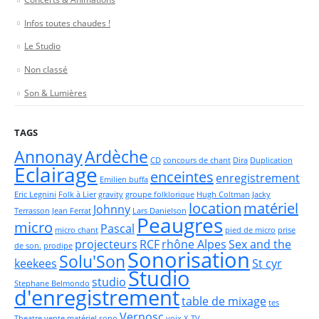
Infos toutes chaudes !
Le Studio
Non classé
Son & Lumières
TAGS
Annonay
Ardèche
CD
concours de chant
Dira
Duplication
Eclairage
enceintes
enregistrement
Emilien buffa
Eric Legnini
Folk à Lier
gravity
groupe folklorique
Hugh Coltman
Jacky
location
matériel
Johnny
Terrasson
Jean Ferrat
Lars Danielson
Peaugres
micro
Pascal
micro chant
pied de micro
prise
projecteurs
RCF
rhône Alpes
Sex and the
de son.
prodipe
Sonorisation
Solu'Son
keekees
St cyr
Studio
studio
Stephane Belmondo
d'enregistrement
table de mixage
tes
Vernosc
Theatre
vente matériel sono
voix
X-TV