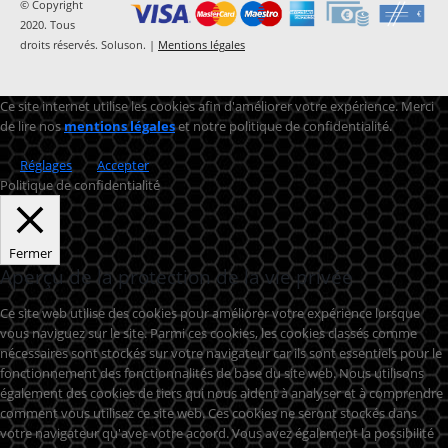
© Copyright
2020. Tous
droits réservés. Soluson. |
Mentions légales
Ce site internet utilise les cookies afin d'améliorer votre expérience. Merci
de lire nos
mentions légales
et notre politique de confidentialité.
Réglages
Accepter
Politique de confidentialité
Fermer
Aperçu de la protection de la vie privée
Ce site web utilise des cookies pour améliorer votre expérience lorsque
vous naviguez sur le site. Parmi ces cookies, les cookies classés comme
nécessaires sont stockés sur votre navigateur car ils sont essentiels pour le
fonctionnement des fonctionnalités de base du site web. Nous utilisons
également des cookies de tiers qui nous aident à analyser et à comprendre
comment vous utilisez ce site web. Ces cookies ne seront stockés dans
votre navigateur qu'avec votre accord. Vous avez également la possibilité